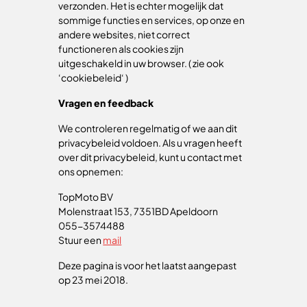
verzonden. Het is echter mogelijk dat
sommige functies en services, op onze en
andere websites, niet correct
functioneren als cookies zijn
uitgeschakeld in uw browser. ( zie ook
‘cookiebeleid‘ )
Vragen en feedback
We controleren regelmatig of we aan dit
privacybeleid voldoen. Als u vragen heeft
over dit privacybeleid, kunt u contact met
ons opnemen:
TopMoto BV
Molenstraat 153, 7351BD Apeldoorn
055-3574488
Stuur een
mail
Deze pagina is voor het laatst aangepast
op 23 mei 2018.