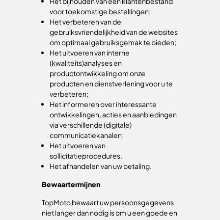
Het bijhouden van een klantenbestand
voor toekomstige bestellingen;
Het verbeteren van de
gebruiksvriendelijkheid van de websites
om optimaal gebruiksgemak te bieden;
Het uitvoeren van interne
(kwaliteits)analyses en
productontwikkeling om onze
producten en dienstverlening voor u te
verbeteren;
Het informeren over interessante
ontwikkelingen, acties en aanbiedingen
via verschillende (digitale)
communicatiekanalen;
Het uitvoeren van
sollicitatieprocedures.
Het afhandelen van uw betaling.
Bewaartermijnen
TopMoto bewaart uw persoonsgegevens
niet langer dan nodig is om u een goede en