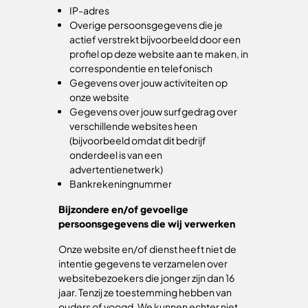
IP-adres
Overige persoonsgegevens die je
actief verstrekt bijvoorbeeld door een
profiel op deze website aan te maken, in
correspondentie en telefonisch
Gegevens over jouw activiteiten op
onze website
Gegevens over jouw surfgedrag over
verschillende websites heen
(bijvoorbeeld omdat dit bedrijf
onderdeel is van een
advertentienetwerk)
Bankrekeningnummer
Bijzondere en/of gevoelige
persoonsgegevens die wij verwerken
Onze website en/of dienst heeft niet de
intentie gegevens te verzamelen over
websitebezoekers die jonger zijn dan 16
jaar. Tenzij ze toestemming hebben van
ouders of voogd. We kunnen echter niet