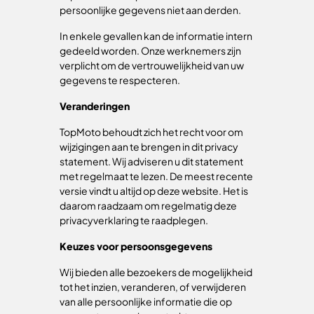
persoonlijke gegevens niet aan derden.
In enkele gevallen kan de informatie intern
gedeeld worden. Onze werknemers zijn
verplicht om de vertrouwelijkheid van uw
gegevens te respecteren.
Veranderingen
TopMoto behoudt zich het recht voor om
wijzigingen aan te brengen in dit privacy
statement. Wij adviseren u dit statement
met regelmaat te lezen. De meest recente
versie vindt u altijd op deze website. Het is
daarom raadzaam om regelmatig deze
privacyverklaring te raadplegen.
Keuzes voor persoonsgegevens
Wij bieden alle bezoekers de mogelijkheid
tot het inzien, veranderen, of verwijderen
van alle persoonlijke informatie die op