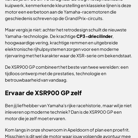
kuipwerk, kenmerkende kleurstelling en klassieke lijnen is deze
motor een eerbetoon aan de Yamaha-racemotoren die
geschiedenis schreven op de Grand Prix-circuits.
Maar vergis je niet: achter het retrodesign schuilt de nieuwste
Yamaha-technologie. De krachtige
CP3-driecilinder
,
hoogwaardige vering, krachtige remmen en uitgebreide
elektronische rijhulpsystemen zorgen voor een moderne
rijervaring met het karakter waar de XSR-serie om bekendstaat.
De XSR900 GP combineert het beste van twee werelden: een
tijdloos ontwerp met de prestaties, technologie en
betrouwbaarheid van vandaag.
Ervaar de XSR900 GP zelf
Ben jij liefhebber van Yamaha's rijke racehistorie, maar wil je niet
inleveren op moderne techniek? Dan is de XSR900 GP een
motor die je zelf moet ervaren.
Kom langs in onze showroom in Apeldoorn of plan een proefrit.
Misschien is dit wel de motor waar jouw volgende avontuur mee