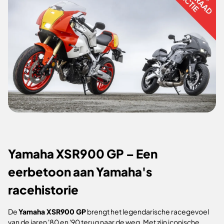
Yamaha XSR900 GP – Een
eerbetoon aan Yamaha's
racehistorie
De
Yamaha XSR900 GP
brengt het legendarische racegevoel
van de jaren '80 en '90 terug naar de weg. Met zijn iconische